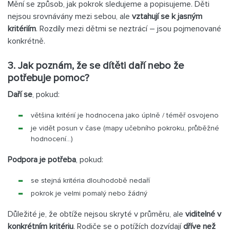
Mění se způsob, jak pokrok sledujeme a popisujeme. Děti
nejsou srovnávány mezi sebou, ale
vztahují se k jasným
kritériím
. Rozdíly mezi dětmi se neztrácí – jsou pojmenované
konkrétně.
3. Jak poznám, že se dítěti daří nebo že
potřebuje pomoc?
Daří se
, pokud:
většina kritérií je hodnocena jako úplně / téměř osvojeno
je vidět posun v čase (mapy učebního pokroku, průběžné
hodnocení...)
Podpora je potřeba
, pokud:
se stejná kritéria dlouhodobě nedaří
pokrok je velmi pomalý nebo žádný
Důležité je, že obtíže nejsou skryté v průměru, ale
viditelné v
konkrétním kritériu
. Rodiče se o potížích dozvídají
dříve než