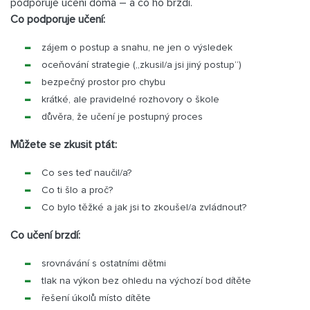
podporuje učení doma – a co ho brzdí.
Co podporuje učení:
zájem o postup a snahu, ne jen o výsledek
oceňování strategie („zkusil/a jsi jiný postup“)
bezpečný prostor pro chybu
krátké, ale pravidelné rozhovory o škole
důvěra, že učení je postupný proces
Můžete se zkusit ptát:
Co ses teď naučil/a?
Co ti šlo a proč?
Co bylo těžké a jak jsi to zkoušel/a zvládnout?
Co učení brzdí:
srovnávání s ostatními dětmi
tlak na výkon bez ohledu na výchozí bod dítěte
řešení úkolů místo dítěte