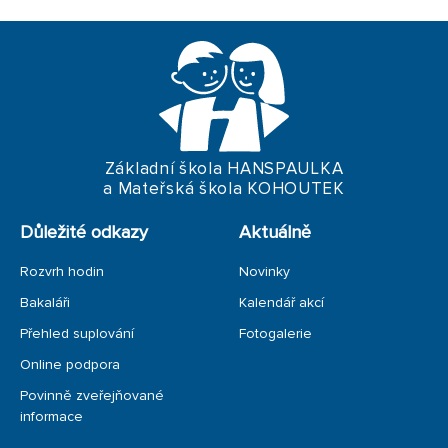
ŠKOLNÍ PORADENSKÉ PRACOVIŠTĚ
KARIÉROVÉ PORADENSTVÍ
DYSKLUBY
PREVENCE
Základní škola HANSPAULKA
a Mateřská škola KOHOUTEK
PRO RODIČE
Důležité odkazy
Aktuálně
PRO RODIČE PRVŇÁČKŮ
Rozvrh hodin
Novinky
PRO RODIČE DEVÁŤÁKŮ
Bakaláři
Kalendář akcí
Přehled suplování
Fotogalerie
Online podpora
Povinně zveřejňované
informace