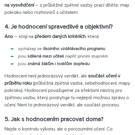
na vysvědčení
– z průběžné zpětné vazby, prací dítěte, map
pokroku nebo rozhovorů s učitelem.
4. Je hodnocení spravedlivé a objektivní?
Ano
– stojí na
předem daných kritériích
, která:
vycházejí ze
školního vzdělávacího programu
jsou
sdílená mezi učiteli
napříč prvním stupněm
jsou
známá žákům i rodičům dopředu
Hodnocení není jednorázový verdikt, ale
součást učení v
průběhu roku
(průběžná zpětná vazba, sebehodnocení, mapy
pokroku). Hodnocení považujeme za efektivní nástroj pro
zpětnou vazbu, který poskytuje tu nejlepší možnou zprávu o
učení. Není to jednorázový verdikt, ale součást procesu.
5. Jak s hodnocením pracovat doma?
Nejde o kontrolu výkonu, ale o porozumění učení. Co