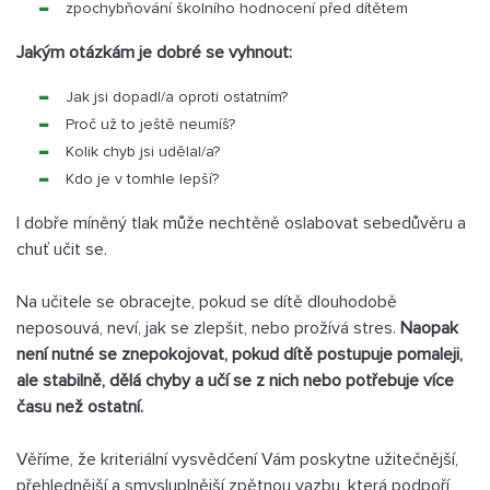
zpochybňování školního hodnocení před dítětem
Jakým otázkám je dobré se vyhnout:
Jak jsi dopadl/a oproti ostatním?
Proč už to ještě neumíš?
Kolik chyb jsi udělal/a?
Kdo je v tomhle lepší?
I dobře míněný tlak může nechtěně oslabovat sebedůvěru a
chuť učit se.
Na učitele se obracejte, pokud se dítě dlouhodobě
neposouvá, neví, jak se zlepšit, nebo prožívá stres.
Naopak
není nutné se znepokojovat, pokud dítě postupuje pomaleji,
ale stabilně, dělá chyby a učí se z nich nebo potřebuje více
času než ostatní.
Věříme, že kriteriální vysvědčení Vám poskytne užitečnější,
přehlednější a smysluplnější zpětnou vazbu, která podpoří