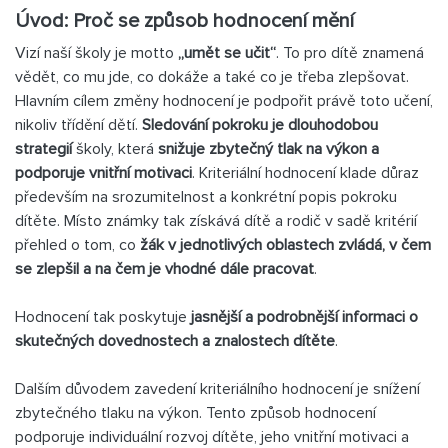
Úvod: Proč se způsob hodnocení mění
Vizí naší školy je motto
„umět se učit“
. To pro dítě znamená
vědět, co mu jde, co dokáže a také co je třeba zlepšovat.
Hlavním cílem změny hodnocení je podpořit právě toto učení,
nikoliv třídění dětí.
Sledování pokroku je dlouhodobou
strategií
školy, která
snižuje zbytečný tlak na výkon a
podporuje vnitřní motivaci
. Kriteriální hodnocení klade důraz
především na srozumitelnost a konkrétní popis pokroku
dítěte. Místo známky tak získává dítě a rodič v sadě kritérií
přehled o tom, co
žák v jednotlivých oblastech zvládá, v čem
se zlepšil a na čem je vhodné dále pracovat
.
Hodnocení tak poskytuje
jasnější a podrobnější informaci o
skutečných dovednostech a znalostech dítěte
.
Dalším důvodem zavedení kriteriálního hodnocení je snížení
zbytečného tlaku na výkon. Tento způsob hodnocení
podporuje individuální rozvoj dítěte, jeho vnitřní motivaci a