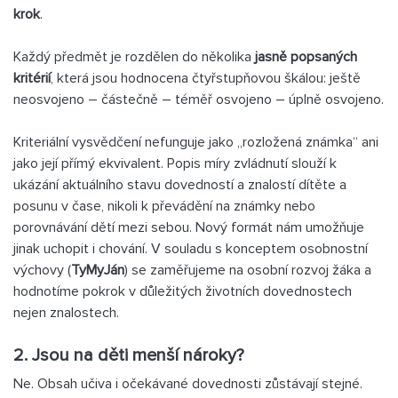
krok
.
Každý předmět je rozdělen do několika
jasně popsaných
kritérií
, která jsou hodnocena čtyřstupňovou škálou: ještě
neosvojeno – částečně – téměř osvojeno – úplně osvojeno.
Kriteriální vysvědčení nefunguje jako „rozložená známka“ ani
jako její přímý ekvivalent. Popis míry zvládnutí slouží k
ukázání aktuálního stavu dovedností a znalostí dítěte a
posunu v čase, nikoli k převádění na známky nebo
porovnávání dětí mezi sebou. Nový formát nám umožňuje
jinak uchopit i chování. V souladu s konceptem osobnostní
výchovy (
TyMyJán
) se zaměřujeme na osobní rozvoj žáka a
hodnotíme pokrok v důležitých životních dovednostech
nejen znalostech.
2. Jsou na děti menší nároky?
Ne. Obsah učiva i očekávané dovednosti zůstávají stejné.