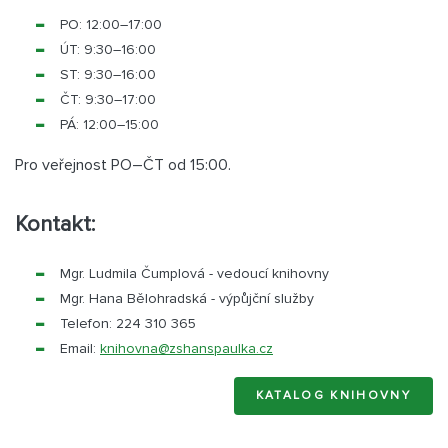
PO: 12:00
–⁠⁠⁠⁠⁠⁠
17:00
ÚT: 9:30
–⁠⁠⁠⁠⁠⁠
16:00
ST: 9:30
–⁠⁠⁠⁠⁠⁠1
6:00
ČT: 9:30
–⁠⁠⁠⁠⁠⁠
17:00
PÁ: 12:00
–⁠⁠⁠⁠⁠⁠
15:00
Pro veřejnost PO–⁠ČT od 15:00.
Kontakt:
Mgr. Ludmila Čumplová - vedoucí knihovny
Mgr. Hana Bělohradská - výpůjční služby
Telefon: 224 310 365
Email:
knihovna@
zshanspaulka.cz
KATALOG KNIHOVNY