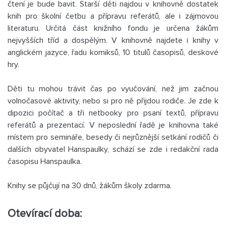
čtení je bude bavit. Starší děti najdou v knihovně dostatek
knih pro školní četbu a přípravu referátů, ale i zájmovou
literaturu. Určitá část knižního fondu je určena žákům
nejvyšších tříd a dospělým. V knihovně najdete i knihy v
anglickém jazyce, řadu komiksů, 10 titulů časopisů, deskové
hry.
Děti tu mohou trávit čas po vyučování, než jim začnou
volnočasové aktivity, nebo si pro ně přijdou rodiče. Je zde k
dipozici počítač a tři netbooky pro psaní textů, přípravu
referátů a prezentací. V neposlední řadě je knihovna také
místem pro semináře, besedy či nejrůznější setkání rodičů či
dalších obyvatel Hanspaulky, schází se zde i redakční rada
časopisu Hanspaulka.
Knihy se půjčují na 30 dnů, žákům školy zdarma.
Otevírací doba: