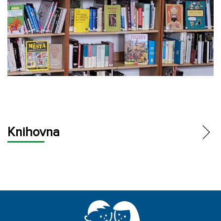
Knihovna
O KNIHOVNĚ
KATALOG
JAK SE STÁT ČTENÁŘEM
AKCE