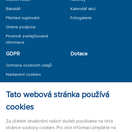
Bakaláři
Kalendář akcí
Přehled suplování
Fotogalerie
Online podpora
Povinně zveřejňované
informace
GDPR
Dotace
Ochrana osobních údajů
Nastavení cookies
Ochrana oznamovatele
Tato webová stránka používá
Úřední deska
cookies
Za účelem zkvalitnění našich služeb používáme na této
stránce soubory cookies. Pro více informací přejděte na