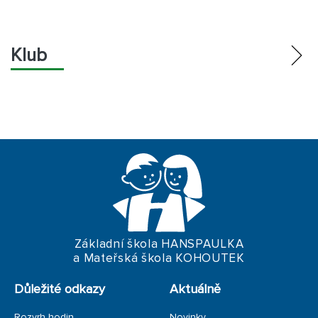
Klub
BROŽURA
ZÁPISY ZE SCHŮZÍ
STANOVY
ROZPOČET
ŽÁDOST O SOCIÁLNÍ PODPORU
PLATBY A POTVRZENÍ
Základní škola HANSPAULKA
a Mateřská škola KOHOUTEK
ŠKOLNÍ ULICE
Důležité odkazy
Aktuálně
Rozvrh hodin
Novinky