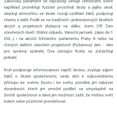
Žákovský parlament se nejčastěji věnuje činnostem, které
například proměňují fyzické prostředí školy a jejího okolí,
zlepšují atmosféru ve škole, rozvíjí vzdělání žáků, podporují
charitu a další. Podílí se na tradičních i jednorázových školních
akcích a projektech (Adopce na dálku, Jsem Off, Den
otevřených dveří, třídění odpadu, Vánoční jarmark, zápis do 1.
tříd,...) i na akcích Dětského parlamentu Prahy 6 nebo na
různých dalších vlastních projektech (Pyžamový den - den
pro správný spánek). Dva zástupci Kruhu se zúčastňují
jednání.
Kruh podporuje informovanost napříč školou, zvyšuje zájem
žáků o školní společenství, vede děti k odpovědnému
přístupu ke svému životu i ke světu, pomáhá jim nabývat
dovednosti, které jim umožní podílet se smysluplně na
životě společnosti a dává jim možnost zažít, že mohou svět
kolem sebe pozitivně proměňovat.