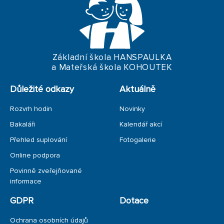
HANSPAULSKÝ FESTIVAL
ŠKOLA PAMĚTI NÁRODA
KLUB MLADÉHO DIVÁKA
Základní škola HANSPAULKA
a Mateřská škola KOHOUTEK
HANČA - ARCHIV
Důležité odkazy
Aktuálně
Rozvrh hodin
Novinky
Bakaláři
Kalendář akcí
Přehled suplování
Fotogalerie
Online podpora
Povinně zveřejňované
informace
GDPR
Dotace
Ochrana osobních údajů