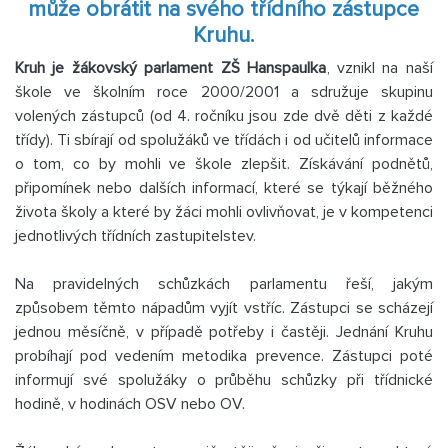
může obrátit na svého třídního zástupce
Kruhu.
Kruh je žákovský parlament ZŠ Hanspaulka
, vznikl na naší
škole ve školním roce 2000/2001 a sdružuje skupinu
volených zástupců (od 4. ročníku jsou zde dvě děti z každé
třídy). Ti sbírají od spolužáků ve třídách i od učitelů informace
o tom, co by mohli ve škole zlepšit. Získávání podnětů,
připomínek nebo dalších informací, které se týkají běžného
života školy a které by žáci mohli ovlivňovat, je v kompetenci
jednotlivých třídních zastupitelstev.
Na pravidelných schůzkách parlamentu řeší, jakým
způsobem těmto nápadům vyjít vstříc. Zástupci se scházejí
jednou měsíčně, v případě potřeby i častěji. Jednání Kruhu
probíhají pod vedením metodika prevence. Zástupci poté
informují své spolužáky o průběhu schůzky při třídnické
hodině, v hodinách OSV nebo OV.