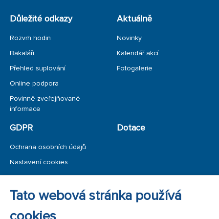
Důležité odkazy
Aktuálně
Rozvrh hodin
Novinky
Bakaláři
Kalendář akcí
Přehled suplování
Fotogalerie
Online podpora
Povinně zveřejňované
informace
GDPR
Dotace
Ochrana osobních údajů
Nastavení cookies
Ochrana oznamovatele
Tato webová stránka používá
Úřední deska
cookies