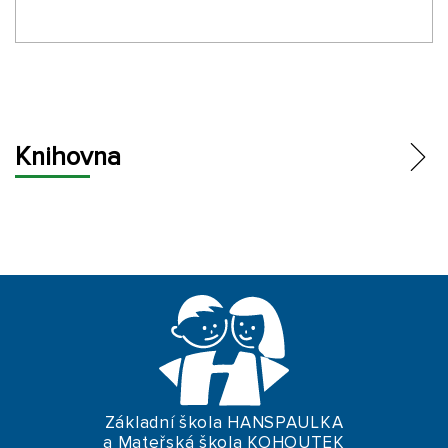
Knihovna
O KNIHOVNĚ
KATALOG
JAK SE STÁT ČTENÁŘEM
AKCE
VÝTVARNÁ DÍLNIČKA
ČASOPIS HANSPAULKA
Základní škola HANSPAULKA
a Mateřská škola KOHOUTEK