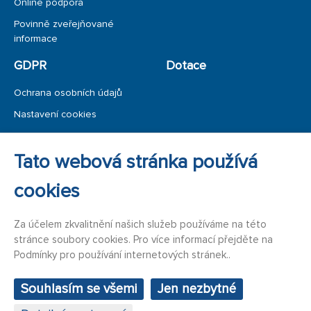
Online podpora
Povinně zveřejňované
informace
GDPR
Dotace
Ochrana osobních údajů
Nastavení cookies
Ochrana oznamovatele
Tato webová stránka používá
Úřední deska
cookies
Za účelem zkvalitnění našich služeb používáme na této
stránce soubory cookies. Pro více informací přejděte na
Podmínky pro používání internetových stránek..
Souhlasím se všemi
Jen nezbytné
Status Privacy & Terms Contact Us