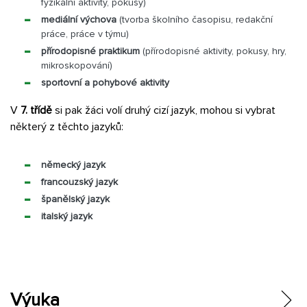
fyzikální aktivity, pokusy)
mediální výchova
(tvorba školního časopisu, redakční
práce, práce v týmu)
přírodopisné praktikum
(přírodopisné aktivity, pokusy, hry,
mikroskopování)
sportovní a pohybové aktivity
V
7. třídě
si pak žáci volí druhý cizí jazyk, mohou si vybrat
některý z těchto jazyků:
německý jazyk
francouzský jazyk
španělský jazyk
italský jazyk
Výuka