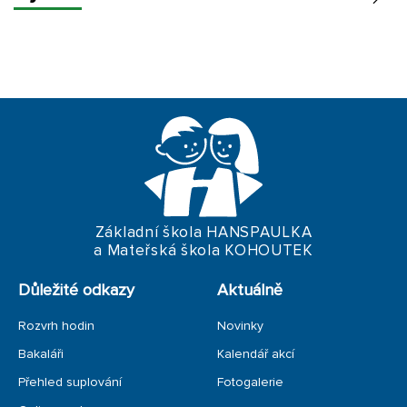
OSV
HEJNÉHO METODA
SES
CIZÍ JAZYKY
CLIL
TEMATICKÉ DNY
Základní škola HANSPAULKA
a Mateřská škola KOHOUTEK
POV. VOLITELNÉ PŘEDMĚTY
Důležité odkazy
Aktuálně
ZÁVĚREČNÉ PRÁCE
Rozvrh hodin
Novinky
Bakaláři
Kalendář akcí
Přehled suplování
Fotogalerie