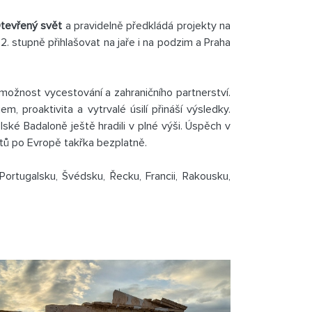
tevřený svět
a pravidelně předkládá projekty na
 2. stupně přihlašovat na jaře i na podzim a Praha
možnost vycestování a zahraničního partnerství.
m, proaktivita a vytrvalé úsilí přináší výsledky.
ké Badaloně ještě hradili v plné výši. Úspěch v
ů po Evropě takřka bezplatně.
rtugalsku, Švédsku, Řecku, Francii, Rakousku,