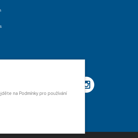
h
s
ejděte na Podmínky pro používání