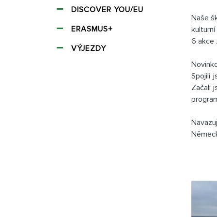
DISCOVER YOU/EU
Naše šk
ERASMUS+
kulturn
6 akce 
VÝJEZDY
Novinko
Spojili
Začali 
progra
Navazuj
Německ