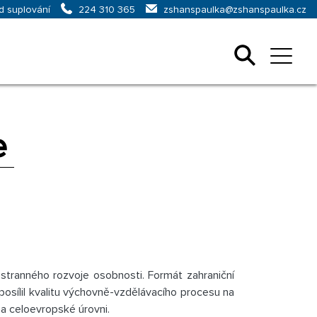
d suplování
zshanspaulka@zshanspaulka.cz
224 310 365
e
stranného rozvoje osobnosti. Formát zahraniční
osílil kvalitu výchovně-vzdělávacího procesu na
a celoevropské úrovni.