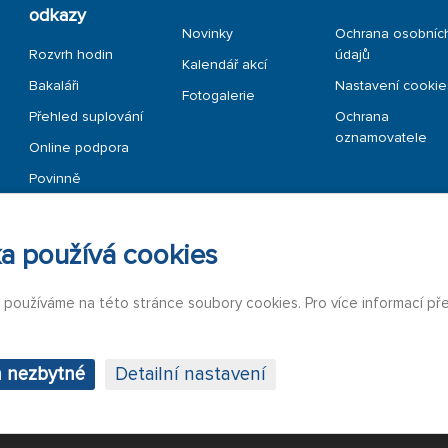
odkazy
Novinky
Ochrana osobníc
Rozvrh hodin
údajů
Kalendář akcí
Bakaláři
Nastavení cookie
Fotogalerie
Přehled suplování
Ochrana
oznamovatele
Online podpora
Povinně
zveřejňované
informace
a používá cookies
b používáme na této stránce soubory cookies. Pro více informací př
n nezbytné
Detailní nastavení