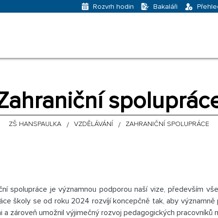
Bakaláři
Přehle
Rozvrh hodin
Zahraniční spoluprác
ZŠ HANSPAULKA
VZDĚLÁVÁNÍ
ZAHRANIČNÍ SPOLUPRÁCE
ční spolupráce je významnou podporou naší vize, především vše
áce školy se od roku 2024 rozvíjí koncepčně tak, aby významně p
ni a zároveň umožnil výjimečný rozvoj pedagogických pracovníků n