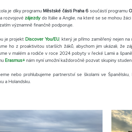
ola je díky programu
Městské části Praha 6
součástí programu
O
í a rozvojové
zájezdy
do Itálie a Anglie, na které se se mohou žáci
zatím významně finančně podporuje.
u je projekt
Discover You/EU
, který je přímo zaměřený nejen na 
 jsme ho z proaktivitou starších žáků, abychom jim ukázali, že záje
jsme v malém a rodiče v roce 2024 pobyty v řecké Lamii a španěls
mu
Erasmus+
nám nyní umožní každoročně pozvat skupiny student
eme nebo prohlubujeme partnerství se školami ve Španělsku, Po
u a Holandsku.