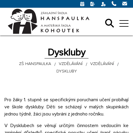
Dyskluby
ZŠ HANSPAULKA
VZDĚLÁVÁNÍ
VZDĚLÁVÁNÍ
DYSKLUBY
Pro žáky 1. stupně se specifickými poruchami učení probíhají
ve škole dyskluby. Děti se scházejí v malých skupinkách
jednou týdně, žáci jsou vybráni z jednoho ročníku.
V Dysklubech se věnují určitým činnostem vedoucím ke
zmírnění důsledků specifické poruchy učení (např. nácviku