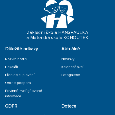
KARIÉROVÉ PORADENSTVÍ
DYSKLUBY
PREVENCE
Základní škola HANSPAULKA
a Mateřská škola KOHOUTEK
PRO RODIČE
Důležité odkazy
Aktuálně
PRO RODIČE PRVŇÁČKŮ
Rozvrh hodin
Novinky
PRO RODIČE DEVÁŤÁKŮ
Bakaláři
Kalendář akcí
Přehled suplování
Fotogalerie
Online podpora
Povinně zveřejňované
informace
GDPR
Dotace