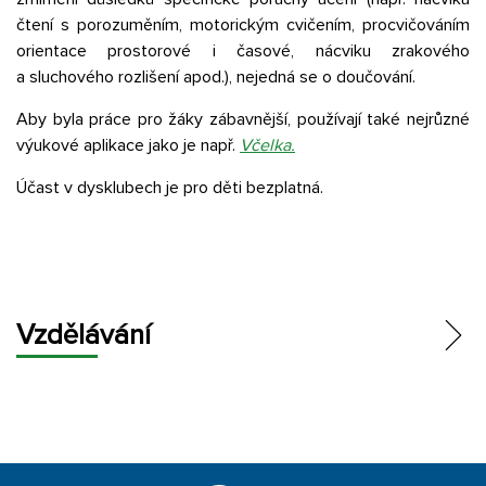
čtení s porozuměním, motorickým cvičením, procvičováním
orientace prostorové i časové, nácviku zrakového
a sluchového rozlišení apod.), nejedná se o doučování.
Aby byla práce pro žáky zábavnější, používají také nejrůzné
výukové aplikace jako je např.
Včelka.
Účast v dysklubech je pro děti bezplatná.
Vzdělávání
ŠKOLNÍ VZDĚLÁVACÍ PROGRAM
HODNOCENÍ
ŠKOLNÍ PORADENSKÉ PRACOVIŠTĚ