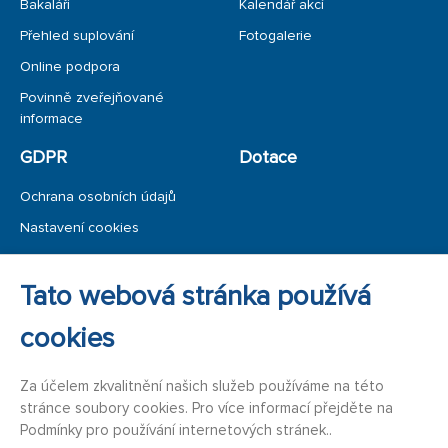
Bakaláři
Kalendář akcí
Přehled suplování
Fotogalerie
Online podpora
Povinně zveřejňované
informace
GDPR
Dotace
Ochrana osobních údajů
Nastavení cookies
Ochrana oznamovatele
Tato webová stránka používá
Úřední deska
cookies
Za účelem zkvalitnění našich služeb používáme na této
stránce soubory cookies. Pro více informací přejděte na
Podmínky pro používání internetových stránek..