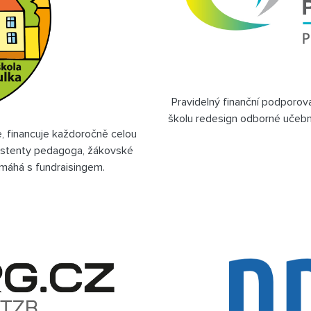
Pravidelný finanční podporova
školu redesign odborné učebn
e, financuje každoročně celou
 asistenty pedagoga, žákovské
máhá s fundraisingem.