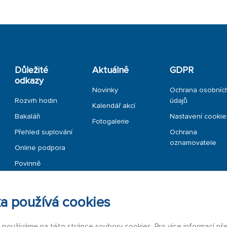
Důležité
Aktuálně
GDPR
odkazy
Novinky
Ochrana osobníc
Rozvrh hodin
údajů
Kalendář akcí
Bakaláři
Nastavení cookie
Fotogalerie
Přehled suplování
Ochrana
oznamovatele
Online podpora
Povinně
zveřejňované
informace
a používá cookies
b používáme na této stránce soubory cookies. Pro více informací př