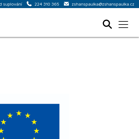
d suplování
zshanspaulka@zshanspaulka.cz
224 310 365