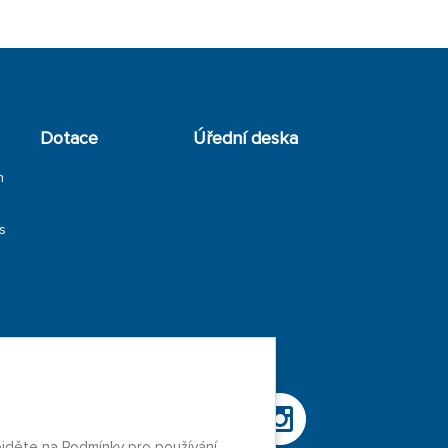
Dotace
Úřední deska
h
s
ejděte na Podmínky pro používání