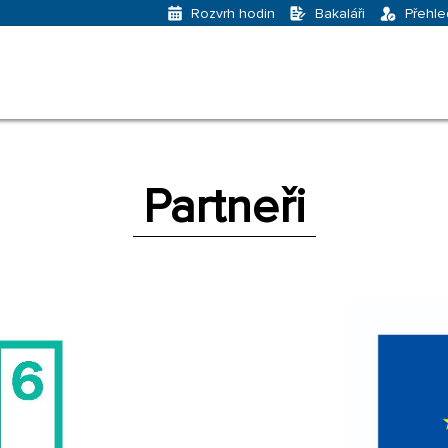
Bakaláři
Přehle
Rozvrh hodin
Partneři