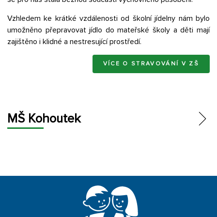
Vzhledem ke krátké vzdálenosti od školní jídelny nám bylo
umožněno přepravovat jídlo do mateřské školy a děti mají
zajištěno i klidné a nestresující prostředí.
VÍCE O STRAVOVÁNÍ V ZŠ
MŠ Kohoutek
AKTUÁLNĚ
ZÁPIS
O ŠKOLCE
ZAMĚSTNANCI