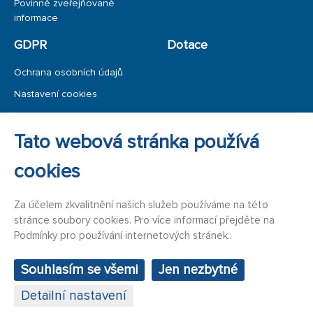
Povinně zveřejňované
informace
GDPR
Dotace
Ochrana osobních údajů
Nastavení cookies
Ochrana oznamovatele
Tato webová stránka používá
Úřední deska
cookies
Za účelem zkvalitnění našich služeb používáme na této
stránce soubory cookies. Pro více informací přejděte na
Podmínky pro používání internetových stránek..
Souhlasím se všemi
Jen nezbytné
Status Privacy & Terms Contact Us
Detailní nastavení
Copyright MediaSolution 2020