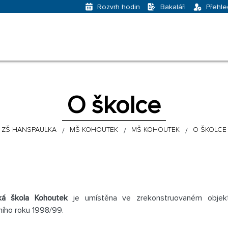
Bakaláři
Přehle
Rozvrh hodin
O školce
ZŠ HANSPAULKA
MŠ KOHOUTEK
MŠ KOHOUTEK
O ŠKOLCE
ká škola Kohoutek
je umístěna ve zrekonstruovaném objektu
ního roku 1998/99.