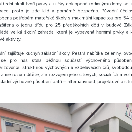
třední okolí tvoří parky a uličky obklopené rodinnými domy se 
kace, proto je zde klid a poměrně bezpečno. Původní účelo
obena potřebám mateřské školy s maximální kapacitou pro 54 d
zšířena o jednu třídu pro 25 předškolních dětí v budově Zák
ládá veliká školní zahrada, která je vybavená herními prvky a
é aktivity.
ání zajišťuje kuchyň základní školy. Pestrá nabídka zeleniny, ov
 se pro nás stala běžnou součástí výchovného působení.
ualizovanou strukturou výchovných a vzdělávacích cílů, svobod
ranně rozum dítěte, ale rozvojem jeho citových, sociálních a vol
kladní výchovné působení patří – alternativnost, projektové a situ