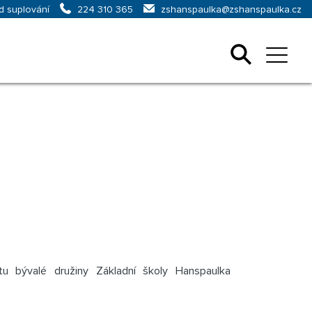
d suplování
zshanspaulka@zshanspaulka.cz
224 310 365
 bývalé družiny Základní školy Hanspaulka