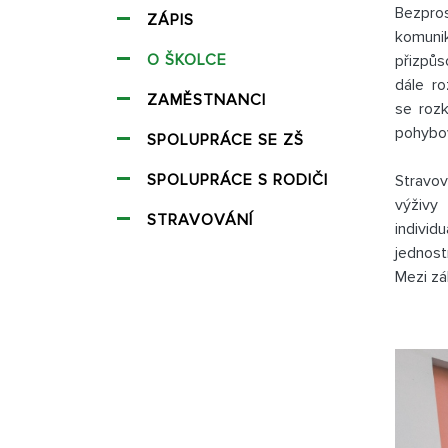
Bezpros
ZÁPIS
komuni
O ŠKOLCE
přizpůs
dále ro
ZAMĚSTNANCI
se rozk
pohybov
SPOLUPRÁCE SE ZŠ
SPOLUPRÁCE S RODIČI
Stravov
výživy
STRAVOVÁNÍ
individ
jednost
Mezi zá