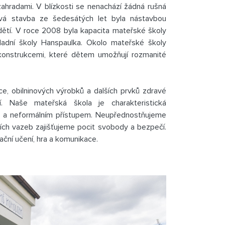
zahradami. V blízkosti se nenachází žádná rušná
vá stavba ze šedesátých let byla nástavbou
ětí. V roce 2008 byla kapacita mateřské školy
ladní školy Hanspaulka. Okolo mateřské školy
 konstrukcemi, které dětem umožňují rozmanité
oce, obilninových výrobků a dalších prvků zdravé
 Naše mateřská škola je charakteristická
ou a neformálním přístupem. Neupřednostňujeme
ních vazeb zajišťujeme pocit svobody a bezpečí.
ační učení, hra a komunikace.