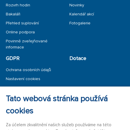
Rozvrh hodin
Novinky
Bakaláři
Kalendář akcí
Přehled suplování
Fotogalerie
Online podpora
Povinně zveřejňované
informace
GDPR
Dotace
Ochrana osobních údajů
Nastavení cookies
Ochrana oznamovatele
Tato webová stránka používá
Úřední deska
cookies
Za účelem zkvalitnění našich služeb používáme na této