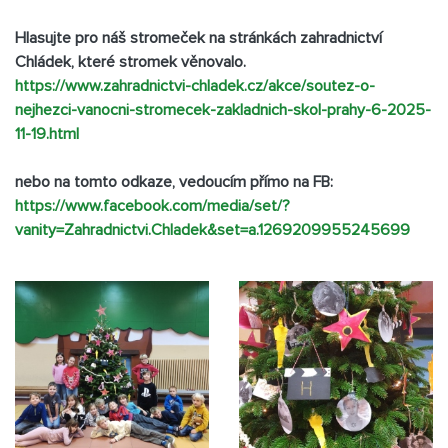
Hlasujte pro náš stromeček na stránkách zahradnictví
Chládek, které stromek věnovalo.
https://www.zahradnictvi-
chladek.cz/akce/soutez-o-
nejhezci-vanocni-stromecek-
zakladnich-skol-prahy-6-2025-
11-19.html
nebo na tomto odkaze, vedoucím přímo na FB:
https://www.facebook.com/media/set/?
vanity=Zahradnictvi.Chladek&set=a.1269209955245699