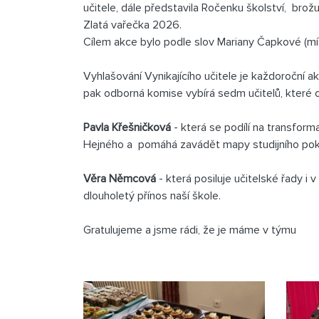
učitele, dále představila Ročenku školství, brož
Zlatá vařečka 2026.
Cílem akce bylo podle slov Mariany Čapkové (mís
Vyhlašování Vynikajícího učitele je každoroční ak
pak odborná komise vybírá sedm učitelů, které oc
Pavla Křešničková
- která se podílí na transform
Hejného a pomáhá zavádět mapy studijního po
Věra Němcová
- která posiluje učitelské řady i 
dlouholetý přínos naší škole.
Gratulujeme a jsme rádi, že je máme v týmu