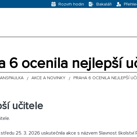
Bakaláři
Přehle
Rozvrh hodin
 6 ocenila nejlepší u
HANSPAULKA
AKCE A NOVINKY
PRAHA 6 OCENILA NEJLEPŠÍ UČ
ší učitele
itele.
ředu 25. 3. 2026 uskutečnila akce s názvem Slavnost školství Prah