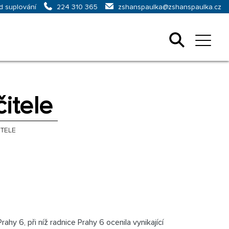
d suplování
zshanspaulka@zshanspaulka.cz
224 310 365
čitele
ITELE
y 6, při níž radnice Prahy 6 ocenila vynikající