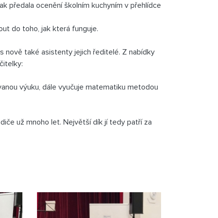
 pak předala ocenění školním kuchyním v přehlídce
ut do toho, jak která funguje.
s nově také asistenty jejich ředitelé. Z nabídky
čitelky:
lizovanou výuku, dále vyučuje matematiku metodou
diče už mnoho let. Největší dík jí tedy patří za