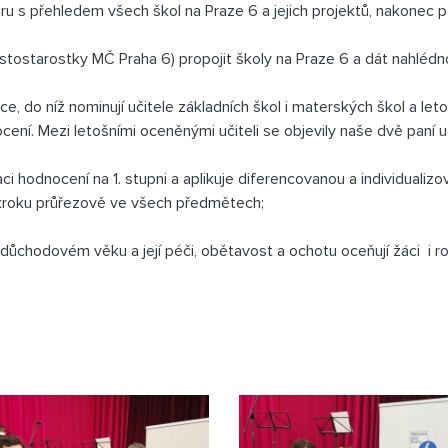
uru s přehledem všech škol na Praze 6 a jejich projektů, nakonec
tostarostky MČ Praha 6) propojit školy na Praze 6 a dát nahlédno
ce, do níž nominují učitele základních
škol i materských škol a leto
ení. Mezi letošními oceněnými učiteli se objevily naše dvě paní u
aci hodnocení na 1. stupni a aplikuje diferencovanou a individua
kroku průřezově ve všech předmětech;
v důchodovém věku a její péči, obětavost a ochotu oceňují žáci i ro