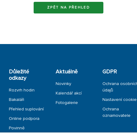
ZPĚT NA PŘEHLED
Důležité
Aktuálně
GDPR
odkazy
Novinky
Ochrana osobníc
Rozvrh hodin
údajů
Kalendář akcí
Bakaláři
Nastavení cookie
Fotogalerie
Přehled suplování
Ochrana
oznamovatele
Online podpora
Povinně
zveřejňované