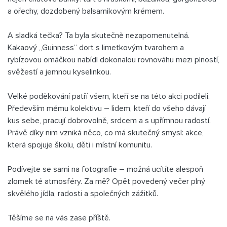
a ořechy, dozdobený balsamikovým krémem.
A sladká tečka? Ta byla skutečně nezapomenutelná.
Kakaový „Guinness“ dort s limetkovým tvarohem a
rybízovou omáčkou nabídl dokonalou rovnováhu mezi plností,
svěžestí a jemnou kyselinkou.
Velké poděkování patří všem, kteří se na této akci podíleli.
Především mému kolektivu – lidem, kteří do všeho dávají
kus sebe, pracují dobrovolně, srdcem a s upřímnou radostí.
Právě díky nim vzniká něco, co má skutečný smysl: akce,
která spojuje školu, děti i místní komunitu.
Podívejte se sami na fotografie – možná ucítíte alespoň
zlomek té atmosféry. Za mě? Opět povedený večer plný
skvělého jídla, radosti a společných zážitků.
Těšíme se na vás zase příště.