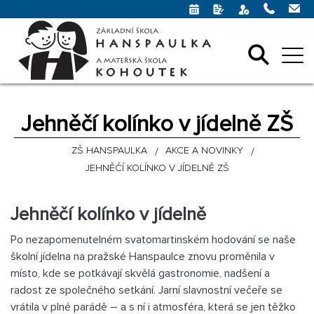
Jehněčí kolínko v jídelně ZŠ
ZŠ HANSPAULKA
AKCE A NOVINKY
JEHNĚČÍ KOLÍNKO V JÍDELNĚ ZŠ
Jehněčí kolínko v jídelně
Po nezapomenutelném svatomartinském hodování se naše
školní jídelna na pražské Hanspaulce znovu proměnila v
místo, kde se potkávají skvělá gastronomie, nadšení a
radost ze společného setkání. Jarní slavnostní večeře se
vrátila v plné parádě – a s ní i atmosféra, která se jen těžko