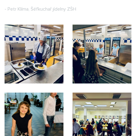
- Petr Klíma, Šéfkuchař jídelny ZŠH