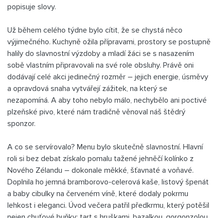
popisuje slovy.
Už během celého týdne bylo cítit, že se chystá něco
výjimečného. Kuchyně ožila přípravami, prostory se postupně
halily do slavnostní výzdoby a mladí žáci se s nasazením
sobě vlastním připravovali na své role obsluhy. Právě oni
dodávají celé akci jedinečný rozměr – jejich energie, úsměvy
a opravdová snaha vytvářejí zážitek, na který se
nezapomíná. A aby toho nebylo málo, nechybělo ani poctivé
plzeňské pivo, které nám tradičně věnoval náš štědrý
sponzor.
A co se servírovalo? Menu bylo skutečně slavnostní. Hlavní
roli si bez debat získalo pomalu tažené jehněčí kolínko z
Nového Zélandu – dokonale měkké, šťavnaté a voňavé.
Doplnila ho jemná bramborovo-celerová kaše, listový špenát
a baby cibulky na červeném víně, které dodaly pokrmu
lehkost i eleganci. Úvod večera patřil předkrmu, který potěšil
nejen chuťové buňky: tart s hruškami, bazalkou, gorgonzolou