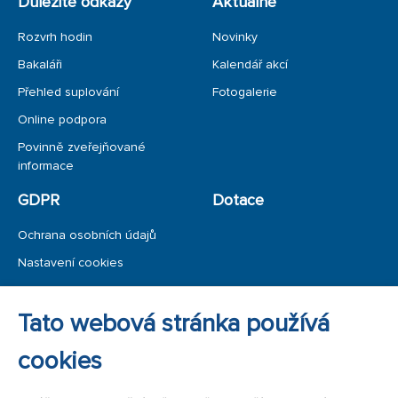
Důležité odkazy
Aktuálně
Rozvrh hodin
Novinky
Bakaláři
Kalendář akcí
Přehled suplování
Fotogalerie
Online podpora
Povinně zveřejňované
informace
GDPR
Dotace
Ochrana osobních údajů
Nastavení cookies
Ochrana oznamovatele
Tato webová stránka používá
Úřední deska
cookies