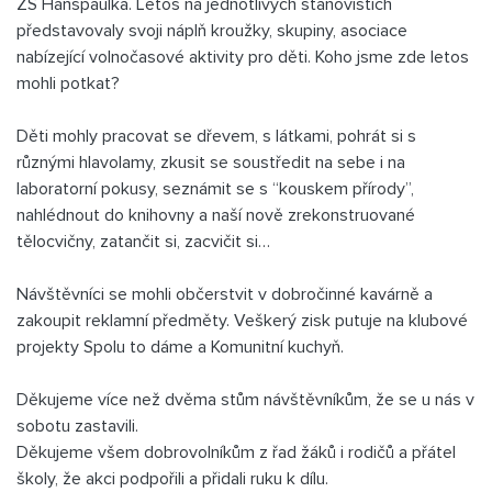
ZŠ Hanspaulka. Letos na jednotlivých stanovištích
představovaly svoji náplň kroužky, skupiny, asociace
nabízející volnočasové aktivity pro děti. Koho jsme zde letos
mohli potkat?
Děti mohly pracovat se dřevem, s látkami, pohrát si s
různými hlavolamy, zkusit se soustředit na sebe i na
laboratorní pokusy, seznámit se s “kouskem přírody”,
nahlédnout do knihovny a naší nově zrekonstruované
tělocvičny, zatančit si, zacvičit si…
Návštěvníci se mohli občerstvit v dobročinné kavárně a
zakoupit reklamní předměty. Veškerý zisk putuje na klubové
projekty Spolu to dáme a Komunitní kuchyň.
Děkujeme více než dvěma stům návštěvníkům, že se u nás v
sobotu zastavili.
Děkujeme všem dobrovolníkům z řad žáků i rodičů a přátel
školy, že akci podpořili a přidali ruku k dílu.