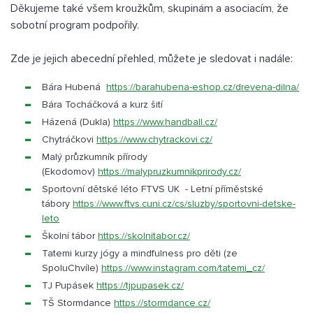
Děkujeme také všem kroužkům, skupinám a asociacím, že
sobotní program podpořily.
Zde je jejich abecední přehled, můžete je sledovat i nadále:
Bára Hubená
https://barahubena-eshop.cz/
drevena-dilna/
Bára Tocháčková a kurz šití
Házená (Dukla)
https://www.handball.cz/
Chytráčkovi
https://www.chytrackovi.cz/
Malý průzkumník přírody
(Ekodomov)
https://malypruzkumnikprirody.
cz/
Sportovní dětské léto FTVS UK - Letní příměstské
tábory
https://www.ftvs.cuni.cz/cs/
sluzby/sportovni-detske-
leto
Školní tábor
https://skolnitabor.cz/
Tatemi kurzy jógy a mindfulness pro děti (ze
SpoluChvíle)
https://www.instagram.com/
tatemi_cz/
TJ Pupásek
https://tjpupasek.cz/
TŠ Stormdance
https://stormdance.cz/