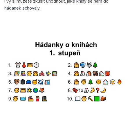
I vy si můžete zkusit uhodnout, jaké knihy se nám do
hádanek schovaly.